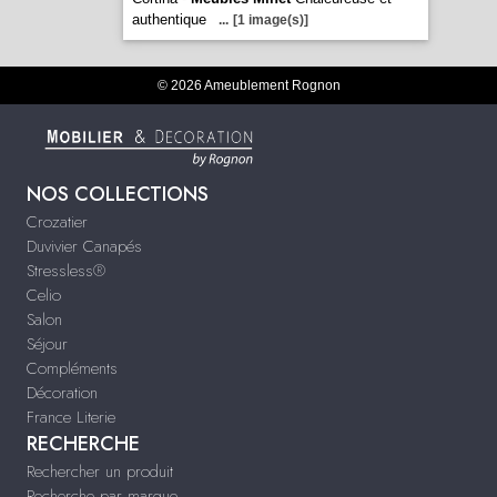
authentique
...
[1 image(s)]
© 2026 Ameublement Rognon
NOS COLLECTIONS
Crozatier
Duvivier Canapés
Stressless®
Celio
Salon
Séjour
Compléments
Décoration
France Literie
RECHERCHE
Rechercher un produit
Recherche par marque