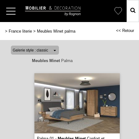
<< Retour
>
France literie
>
Meubles Minet palma
Meubles Minet
Palma
Palma 01 -
Meubles Minet
Confort et