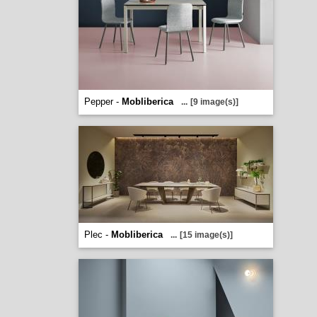
Pepper -
Mobliberica
...
[9 image(s)]
Plec -
Mobliberica
...
[15 image(s)]