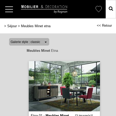
<< Retour
>
Séjour
>
Meubles Minet etna
Meubles Minet
Etna
Etna 01 -
Meubles Minet
...
[3 image(s)]