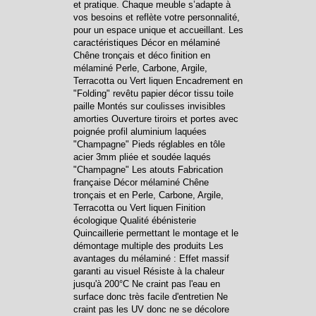
et pratique. Chaque meuble s’adapte à
vos besoins et reflète votre personnalité,
pour un espace unique et accueillant. Les
caractéristiques Décor en mélaminé
Chêne tronçais et déco finition en
mélaminé Perle, Carbone, Argile,
Terracotta ou Vert liquen Encadrement en
"Folding" revêtu papier décor tissu toile
paille Montés sur coulisses invisibles
amorties Ouverture tiroirs et portes avec
poignée profil aluminium laquées
"Champagne" Pieds réglables en tôle
acier 3mm pliée et soudée laqués
"Champagne" Les atouts Fabrication
française Décor mélaminé Chêne
tronçais et en Perle, Carbone, Argile,
Terracotta ou Vert liquen Finition
écologique Qualité ébénisterie
Quincaillerie permettant le montage et le
démontage multiple des produits Les
avantages du mélaminé : Effet massif
garanti au visuel Résiste à la chaleur
jusqu'à 200°C Ne craint pas l'eau en
surface donc très facile d'entretien Ne
craint pas les UV donc ne se décolore